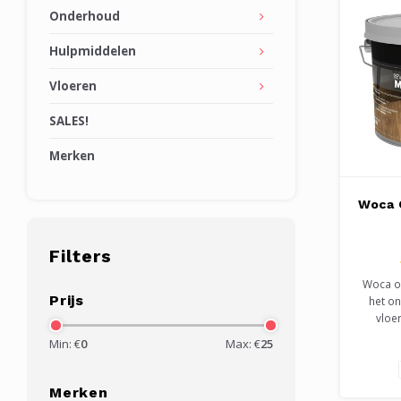
Onderhoud
Hulpmiddelen
Vloeren
SALES!
Merken
Woca 
Filters
Woca o
Prijs
het o
vloe
behande
Min: €
0
Max: €
25
in 5 kleu
wit, grij
verwe
Merken