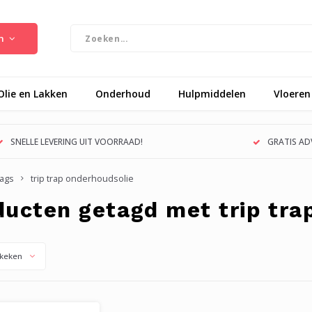
n
Olie en Lakken
Onderhoud
Hulpmiddelen
Vloeren
SNELLE LEVERING UIT VOORRAAD!
GRATIS ADV
ags
trip trap onderhoudsolie
ducten getagd met trip tra
keken