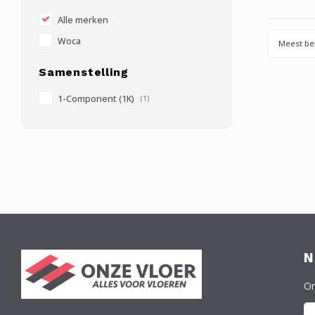
ha
boenmac
Alle merken
Woca
Meest be
Samenstelling
1-Component (1K)
(1)
N
On