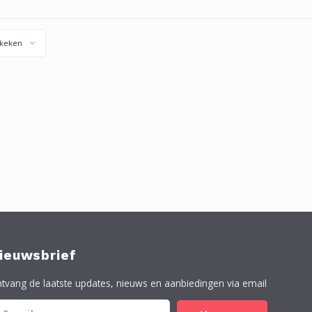
nd, als met een
hine. Verbruik 30-40
m2 per liter.
keken
ieuwsbrief
tvang de laatste updates, nieuws en aanbiedingen via email