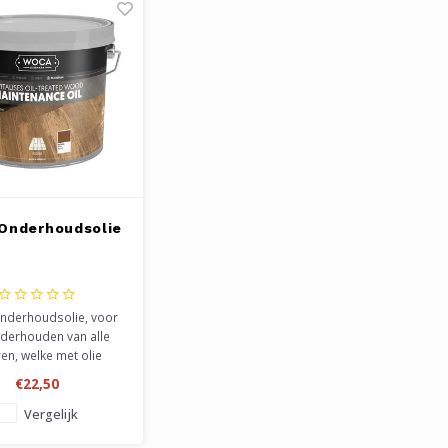
Onderhoudsolie
nderhoudsolie, voor
nderhouden van alle
ren, welke met olie
ld zijn. Verkrijgbaar
€22,50
ren, naturel, wit, extra
s en bruin. Makkelijk te
Vergelijk
rken,zowel met de