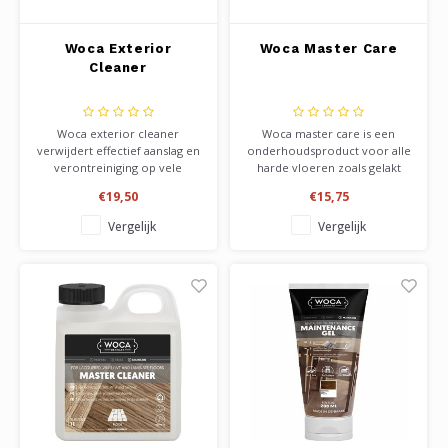
Woca Exterior
Woca Master Care
Cleaner
Woca exterior cleaner
Woca master care is een
verwijdert effectief aanslag en
onderhoudsproduct voor alle
verontreiniging op vele
harde vloeren zoals gelakt
materialen buiten zoals
parket, laminaat en vinyl. Het
€19,50
€15,75
meubilair, gevelbekleding,
verwijderd kleine krasjes, en
terrassen en schuttingen. Te
geeft bescherming tegen
Vergelijk
Vergelijk
gebruiken als voorbereiding
slijtage aan de toplaag van je
voor het behandelen van
vloer. Verkrijgbaar in flacons
woca exterior oil. Evt.
van 1 liter.
verdunnen met water.