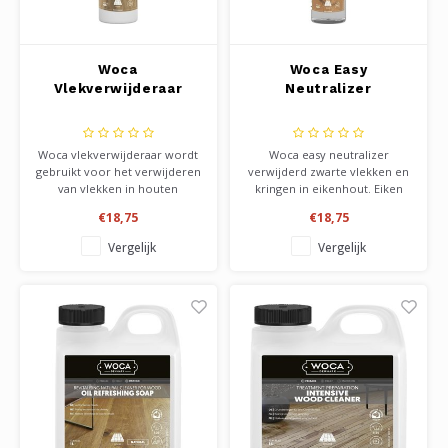
Woca
Woca Easy
Vlekverwijderaar
Neutralizer
Woca vlekverwijderaar wordt
Woca easy neutralizer
gebruikt voor het verwijderen
verwijderd zwarte vlekken en
van vlekken in houten
kringen in eikenhout. Eiken
vloeren. Zeer effectief voor
bevat looizuur, en maakt een
€18,75
€18,75
het verwijderen van koffie,
reactie met zuren, sommige
wijnvlekken, en
metalen, roest en dergelijke.
Vergelijk
Vergelijk
schoensporen. Werkt het
De werking wordt
beste op naaldhout zoals
geneutraliseerd. Hoe verser
grenen, vuren. In handige
de plekken zijn, hoe meer
pompspray verpakking.
kans van slagen.