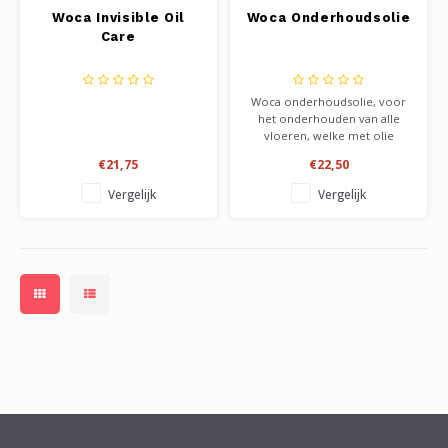
Woca Invisible Oil
Woca Onderhoudsolie
Care
Woca onderhoudsolie, voor
het onderhouden van alle
vloeren, welke met olie
behandeld zijn. Verkrijgbaar in
€21,75
€22,50
5 kleuren, naturel, wit, extra
wit, grijs en bruin. Makkelijk te
Vergelijk
Vergelijk
verwerken,zowel met de
hand, als met een
boenmachine. Verbruik 30-40
m2 per liter.