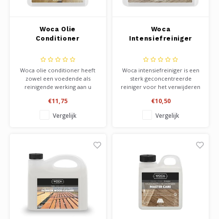
Woca Olie
Woca
Conditioner
Intensiefreiniger
Woca olie conditioner heeft
Woca intensiefreiniger is een
zowel een voedende als
sterk geconcentreerde
reinigende werking aan u
reiniger voor het verwijderen
hout. Geschikt voor alle
van oude zeeplagen, en vuil
€11,75
€10,50
geoliede houtoppervlaktes
en vet wat op het hout zit. Na
van vloeren en meubels
gebruik altijd nabehandelen
Vergelijk
Vergelijk
binnenshuis. Verkrijgbaar in
met onderhoudsproducten
naturel en wit.
om het hout weer te
verzadigen met een
beschermlaag.