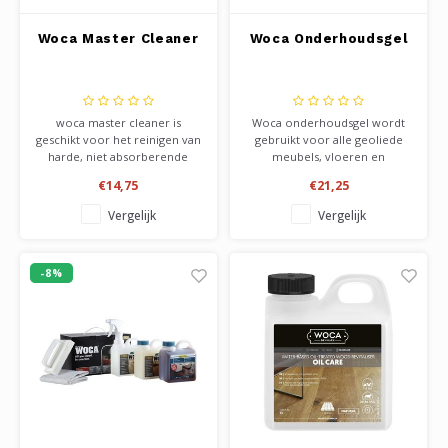
Woca Master Cleaner
Woca Onderhoudsgel
woca master cleaner is
Woca onderhoudsgel wordt
geschikt voor het reinigen van
gebruikt voor alle geoliede
harde, niet absorberende
meubels, vloeren en
vloeren zoals gelakte vloeren,
werkbladen zoals tafels en
€14,75
€21,25
laminaat, pvc, vinyl, en tegels.
keukenbladen. Geeft het hout
Verwijderd zeer efficiënt vuil
een goede vuil en vocht
Vergelijk
Vergelijk
en aangekoekt vuil. Ook te
afstotende laag. Droogt zeer
gebruiken met de woca spray
snel, na 4-6 uur weer in
mop.
gebruik te nemen. Mooie
-8%
volle uitstraling.