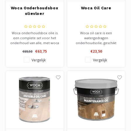
Woca Onderhoudsbox
Woca Oil Care
olievloer
Woca onderhoudsbox olie is
Woca oil care is een
een complete set voor het
watergedragen
onderhoud van alle, met woca
onderhoudsolie, geschikt
olie behandelde vloeren.
voor alle soorten geoliede
€63,75
€23,50
€69,50
Verkrijgbaar in de kleuren
houten vloeren. Indien u niet
naturel en wit.
weet welk merk olie u op de
Vergelijk
Vergelijk
Onderhoudsolie,
vloer heeft, kunt u dit product
intensiefreiniger en zeep in 1
veilig gebruiken. Ook geschikt
box. Alle producten zijn ook
voor fabrieksmatig
los verkrijgbaar.
behandelde vloeren.