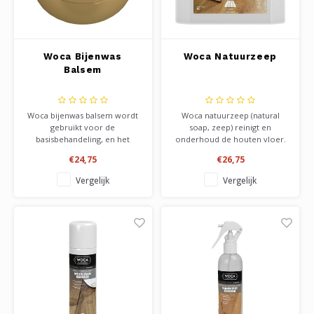
Woca Bijenwas
Woca Natuurzeep
Balsem
Woca bijenwas balsem wordt
Woca natuurzeep (natural
gebruikt voor de
soap, zeep) reinigt en
basisbehandeling, en het
onderhoud de houten vloer.
onderhoud van u meubels
Het lost het vuil op de
€24,75
€26,75
met bijenwas. Bevat geen
verontreinigde vloer op, en
oplosmiddelen. Geschikt voor
laat een beschermende laag
Vergelijk
Vergelijk
alle houtsoorten. Niet
achter op de vloer, zodat
gebruiken op vloeren. Voor
deze er weer fris verzorgd
het onderhoud van u meubels
uitziet. Woca zeep is
en houten speelgoed.
verkrijgbaar in 5 kleuren.