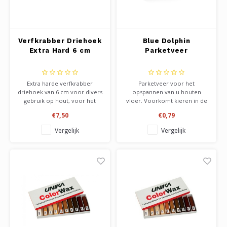
Verfkrabber Driehoek
Blue Dolphin
Extra Hard 6 cm
Parketveer
Extra harde verfkrabber
Parketveer voor het
driehoek van 6 cm voor divers
opspannen van u houten
gebruik op hout, voor het
vloer. Voorkomt kieren in de
reinigen van bv de v groef, of
houten vloer. Makkelijk te
€7,50
€0,79
gewoon om u hout kaal te
plaatsen en verkrijgbaar in 14
schrapen, of de hoeken waar
en 20 mm hoogte. Zowel te
Vergelijk
Vergelijk
u met schuren niet bij kunt.
gebruiken op de kopse
kanten, als de lengtekant van
de vloer. Maakt lijmen van de
vloer overbodig.