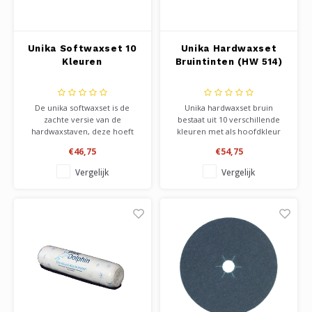
Unika Softwaxset 10
Unika Hardwaxset
Kleuren
Bruintinten (HW 514)
De unika softwaxset is de
Unika hardwaxset bruin
zachte versie van de
bestaat uit 10 verschillende
hardwaxstaven, deze hoeft
kleuren met als hoofdkleur
men niet te smelten, en kan
bruin. Makkelijke set voor het
€46,75
€54,75
men in de beschadiging door
repareren van bv u houten
deze er in te wrijven. Set
vloer, of alle andere harde
Vergelijk
Vergelijk
bestaat uit 10 verschillende
materialen zoals laminaat, pvc,
kleuren. Licht verwarmen
aanrechtbladen. Kleuren zijn
maakt de wax soepeler.
onderling mengbaar!