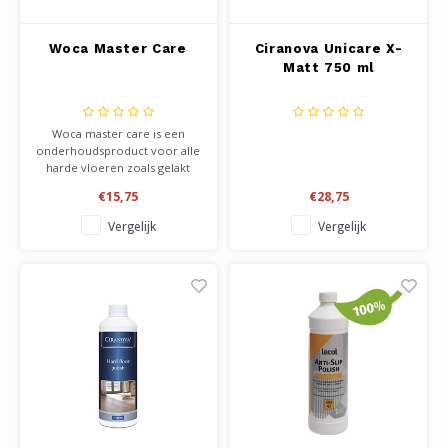
Woca Master Care
Ciranova Unicare X-
Matt 750 ml
Woca master care is een
onderhoudsproduct voor alle
harde vloeren zoals gelakt
parket, laminaat en vinyl. Het
€15,75
€28,75
verwijderd kleine krasjes, en
geeft bescherming tegen
Vergelijk
Vergelijk
slijtage aan de toplaag van je
vloer. Verkrijgbaar in flacons
van 1 liter.