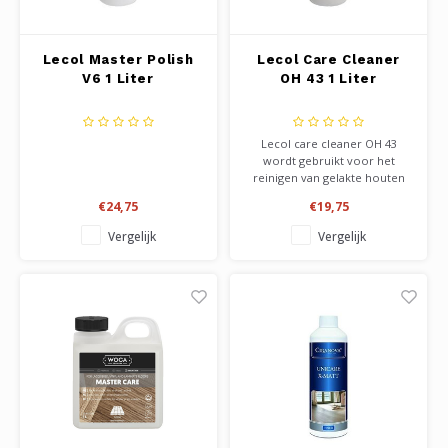
Lecol Master Polish
Lecol Care Cleaner
V6 1 Liter
OH 43 1 Liter
Lecol care cleaner OH 43
wordt gebruikt voor het
reinigen van gelakte houten
vloeren, en laat tevens een
€24,75
€19,75
zeer matte beschermlaag
achter. Uitermate geschikt
Vergelijk
Vergelijk
voor extreem matte vloeren
zoals loba invisible protect.
Ook te gebruiken op andere
harde materiale