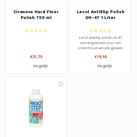
Ciranova Hard Floor
Lecol AntiSlip Polish
Polish 750 ml
OH-47 1 Liter
Lecol antislip polish oh-47
wordt gebruikt voor het
onderhoud van alle gelakte
vloeren. Het geeft een
€21,75
€19,50
glanzend effect, en heeft een
antislip werking op de vloer.
Vergelijk
Vergelijk
Het geeft voeding aan de basis
lak laag, waardoor minuscule
krasjes verdwijnen.