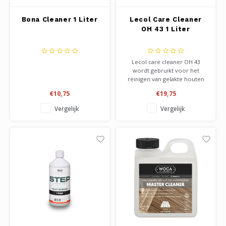
Bona Cleaner 1 Liter
Lecol Care Cleaner
OH 43 1 Liter
Lecol care cleaner OH 43
wordt gebruikt voor het
reinigen van gelakte houten
vloeren, en laat tevens een
€10,75
€19,75
zeer matte beschermlaag
achter. Uitermate geschikt
Vergelijk
Vergelijk
voor extreem matte vloeren
zoals loba invisible protect.
Ook te gebruiken op andere
harde materiale