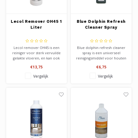
Lecol Remover OH45 1
Blue Dolphin Refresh
Liter
Cleaner Spray
Lecol remover OH45 is een
Blue dolphin refresh cleaner
reiniger voor sterk vervuilde
spray is een universeel
gelakte vloeren, en kan ook
reinigingsmiddel voor houten
gebruikt worden voor het
vloeren. Geschikt voor alle
€13,75
€6,75
verwijderen van oude
materialen welke
polishlagen.
vochtbestendig zijn. Tast de
Vergelijk
Vergelijk
afwerklaag van het hout niet
aan. Geleverd in handige
sprayflacon. Kant en klaar
product.