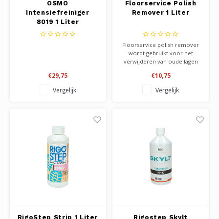
OSMO
Floorservice Polish
Intensiefreiniger
Remover 1 Liter
8019 1 Liter
Floorservice polish remover
wordt gebruikt voor het
verwijderen van oude lagen
polish. Aanbrengen met een
€29,75
€10,75
doek, even laten inwerken, en
met een schone doek
Vergelijk
Vergelijk
nawrijven. Het opgeloste
dweilwater met een
uitgewrongen mop opnemen,
en naspoelen met lauw water.
RigoStep Strip 1 Liter
Rigostep Skylt