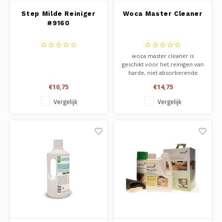
Step Milde Reiniger
Woca Master Cleaner
#9160
woca master cleaner is
geschikt voor het reinigen van
harde, niet absorberende
vloeren zoals gelakte vloeren,
€10,75
€14,75
laminaat, pvc, vinyl, en tegels.
Verwijderd zeer efficiënt vuil
Vergelijk
Vergelijk
en aangekoekt vuil. Ook te
gebruiken met de woca spray
mop.