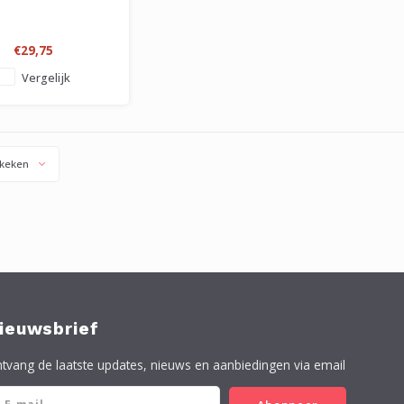
€29,75
Vergelijk
keken
ieuwsbrief
tvang de laatste updates, nieuws en aanbiedingen via email