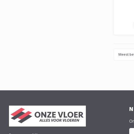
Meest be
N
On