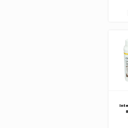
Int
8