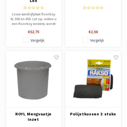
Los
Losse aandrijfplaat floorboy
XL 300 en 450. Let op, indien u
een floorboy besteld, wordt
de aandrijfplaat standaard
€52,75
€2,50
meegeleverd. Deze is enkel
ter vervanging, bv bij schade
Vergelijk
Vergelijk
of verontreiniging van de
pennenrug.
ROYL Mengvaatje
Polijstkussen 2 stuks
Inzet