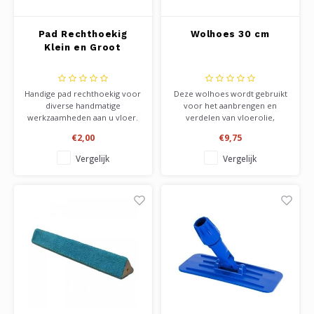
Pad Rechthoekig
Wolhoes 30 cm
Klein en Groot
Handige pad rechthoekig voor
Deze wolhoes wordt gebruikt
diverse handmatige
voor het aanbrengen en
werkzaamheden aan u vloer.
verdelen van vloerolie,
Voor het aanbrengen en
boenwas en hardwaxolie. Ook
€2,00
€9,75
uitboenen van was of olie op
handig voor het behandelen
u hout, of voor schrob en
van de V-groef tussen de
Vergelijk
Vergelijk
schoonmaak werkzaamheden.
vloerdelen. Wordt gebruikt in
Geschikt voor alle
combinatie met een
reinigingsmiddelen of
zogenaamde T-frame.
behandelproducten.