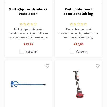
Multiglipper driehoek
Padhouder met
vezeldoek
steelaansluiting
Multiglipper driehoek
De padhouder met
vezeldoek wordt gebruikt om
steelaansluiting is perfect voor
v naden tussen de planken te
het staand, handmatig
reinigen, die zijn volgelopen
uitboenen van u vloer met
€13,95
€10,00
met verse olie, was of polish,
reinigers, olie of
bij het behandelen van de
onderhoudsolie. Handig voor
Vergelijk
Vergelijk
vloer, of na een
grotere ruimtes, of gewoon
onderhoudsbeurt.
voor het lichamelijk gemak.
Ook voor het goed verdelen
Bezit een pennenrug voor
van de olie in de v groef.
grip op de pad rechthoekig.