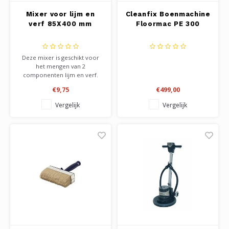
Mixer voor lijm en
Cleanfix Boenmachine
verf 85X400 mm
Floormac PE 300
Deze mixer is geschikt voor
het mengen van 2
componenten lijm en verf.
Past in elke boormachine of
€9,75
€499,00
schroeftol. Mengt de lijm of
verf zorgvuldig, en door de
Vergelijk
Vergelijk
ronde onderkant, ook op de
bodem van de emmer. Ook
voor het mixen van kleurstof
in lijm of verf.