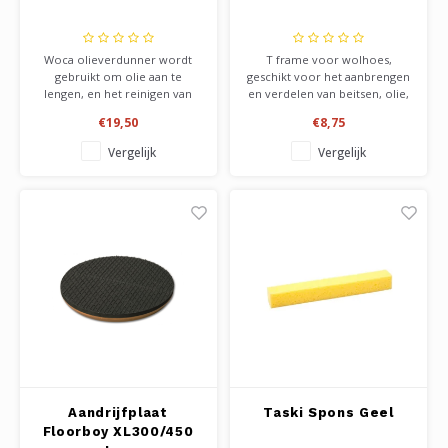
Woca olieverdunner wordt
T frame voor wolhoes,
gebruikt om olie aan te
geschikt voor het aanbrengen
lengen, en het reinigen van
en verdelen van beitsen, olie,
gereedschap. Ben er bewust
hardwaxolie, en was. Komt in
€19,50
€8,75
van, dat door het verdunnen
alle hoeken en zeer handig
van de olie, er wellicht niet
om de V-groef mee te
Vergelijk
Vergelijk
voldoende in één keer wordt
behandelen. Te gebruiken in
aangebracht. Een tweede laag
combinatie met de wolhoes
wordt dan geadviseerd.
30 cm.
Aandrijfplaat
Taski Spons Geel
Floorboy XL300/450