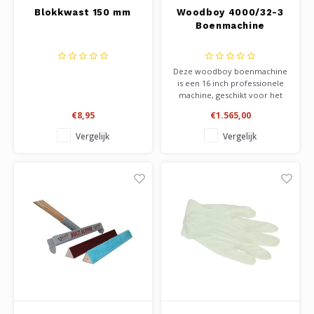
Blokkwast 150 mm
Woodboy 4000/32-3
Boenmachine
Deze woodboy boenmachine
is een 16 inch professionele
machine, geschikt voor het
zwaardere onderhoudswerk.
€8,95
€1.565,00
Tevens geschikt voor het
schuren van vloeren. LET OP:
Vergelijk
Vergelijk
De bodemplaat dient los bij
besteld te worden.