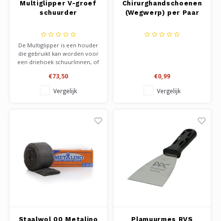
Multiglipper V-groef
Chirurghandschoenen
schuurder
(Wegwerp) per Paar
De Multiglipper is een houder
die gebruikt kan worden voor
een driehoek schuurlinnen, of
vezeldoek in te klemmen bij
€73,50
€0,99
het bewerken van een v-
groef. LET OP, u koopt enkel
Vergelijk
Vergelijk
de houder zonder steel,
schuurlinnen, of vezeldoek.
Staalwol 00 Metalino
Plamuurmes RVS