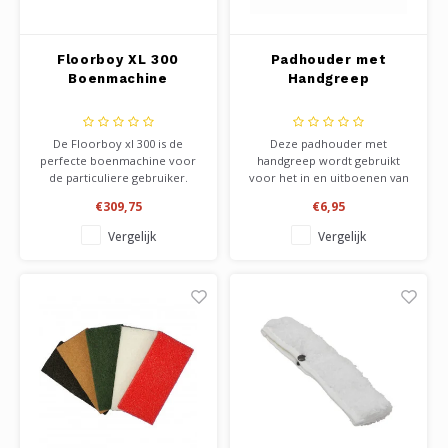
Floorboy XL 300
Padhouder met
Boenmachine
Handgreep
De Floorboy xl 300 is de
Deze padhouder met
perfecte boenmachine voor
handgreep wordt gebruikt
de particuliere gebruiker.
voor het in en uitboenen van
Geschikt voor alle
olie of was op houten
€309,75
€6,95
onderhoudswerkzaamheden
vloeren. Handig voor langs de
aan alle type vloeren. Olie,
kantjes, of gewoon de gehele
Vergelijk
Vergelijk
boenwas, zepen en
vloer, als je niet beschikt over
opboenen. Zelfs het licht
een boenmachine. Wordt
polijsten van vloeren is
gebruikt in combinatie met
mogelijk. Dankzij de krachtige
pad rechthoekig.
motor