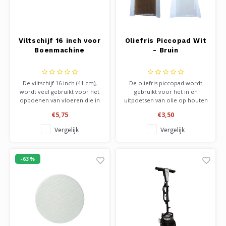
Viltschijf 16 inch voor
Oliefris Piccopad Wit
Boenmachine
- Bruin
De viltschijf 16 inch (41 cm),
De oliefris piccopad wordt
wordt veel gebruikt voor het
gebruikt voor het in en
opboenen van vloeren die in
uitpoetsen van olie op houten
de was staan. Geeft u oude
vloeren. Verpakt in een
€5,75
€3,50
waslaag weer een mooi
hersluitbare verpakking. Bruin
glazend en egaal karakter.
voor inboenen van olie, en de
Vergelijk
Vergelijk
Makkelijk op maat te knippen
witte pad voor het uitpoetsen
naar kleiner formaat voor bv
en opboenen voor meer
andere maat boenmachine.
glans van de olie of was.
-63%