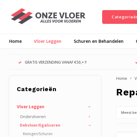
Categorieë
Home
Vloer Leggen
Schuren en Behandelen
GRATIS VERZENDING VANAF €50,= !!
Home
V
Categorieën
Rep
Vloer Leggen
Meest be
Ondervloeren
Dekvloer/Egaliseren
Reinigen/Schuren