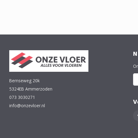
N
On
Bernseweg 20k
5324EB Ammerzoden
073 3030271
V
info@onzevloer.nl