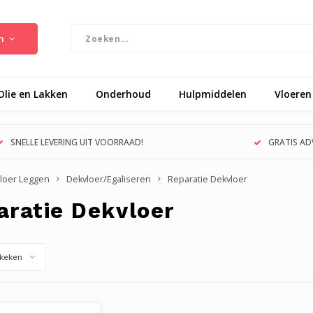
n
Olie en Lakken
Onderhoud
Hulpmiddelen
Vloeren
SNELLE LEVERING UIT VOORRAAD!
GRATIS ADV
loer Leggen
Dekvloer/Egaliseren
Reparatie Dekvloer
aratie Dekvloer
keken