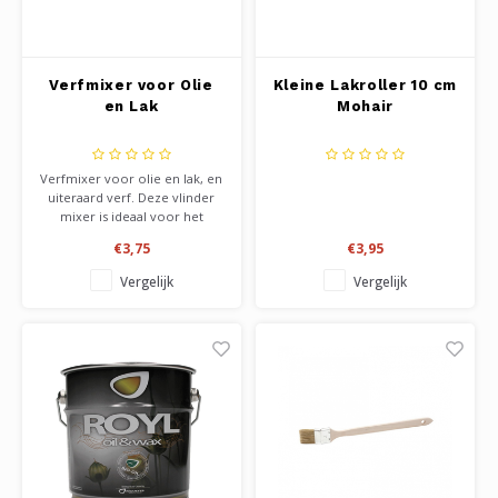
Verfmixer voor Olie
Kleine Lakroller 10 cm
en Lak
Mohair
Verfmixer voor olie en lak, en
uiteraard verf. Deze vlinder
mixer is ideaal voor het
mengen van kleine
€3,75
€3,95
verpakkingen, en dunne
vloeistoffen zoals olie, lak en
Vergelijk
Vergelijk
verf. Past op elke standaard
boormachine en
schroefmachine. De vlinder is
55 mm.