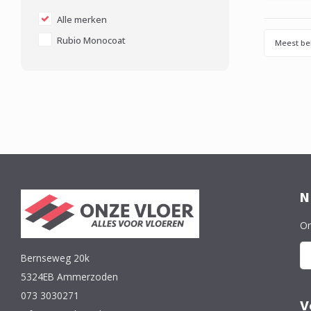
Alle merken
Rubio Monocoat
Meest be
N
On
Bernseweg 20k
5324EB Ammerzoden
073 3030271
V