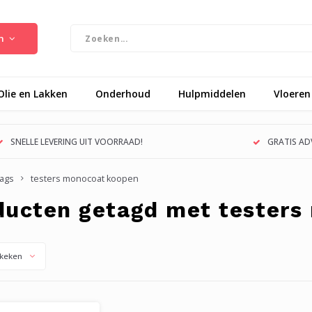
n
Olie en Lakken
Onderhoud
Hulpmiddelen
Vloeren
SNELLE LEVERING UIT VOORRAAD!
GRATIS ADV
ags
testers monocoat koopen
ducten getagd met testers
keken