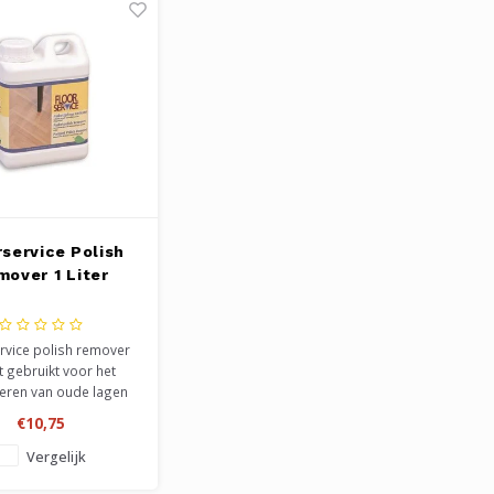
rservice Polish
over 1 Liter
rvice polish remover
 gebruikt voor het
deren van oude lagen
 Aanbrengen met een
€10,75
en laten inwerken, en
 een schone doek
Vergelijk
jven. Het opgeloste