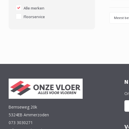
dwe
uitgewr
Alle merken
en nasp
Floorservice
Meest be
N
On
Bernseweg 20k
5324EB Ammerzoden
073 3030271
V