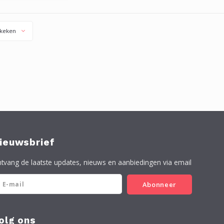
ilwater met een
ongen mop opnemen,
oelen met lauw water.
keken
ieuwsbrief
tvang de laatste updates, nieuws en aanbiedingen via email
Abonneer
olg ons