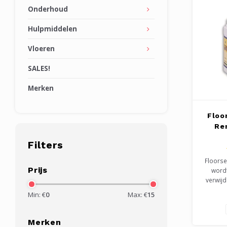
Onderhoud
Hulpmiddelen
Vloeren
SALES!
Merken
Floo
Rem
Filters
Floorse
Prijs
wordt
verwij
polish.
Min: €
0
Max: €
15
doek, ev
met
nawri
Merken