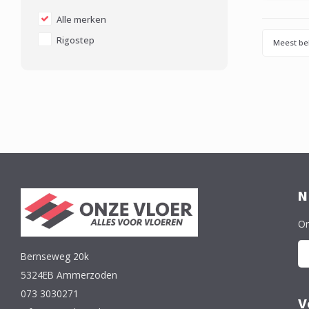
gelev
v
Alle merken
Rigostep
Meest be
N
On
Bernseweg 20k
5324EB Ammerzoden
073 3030271
V