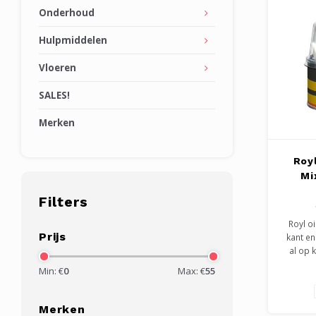
Onderhoud
Hulpmiddelen
Vloeren
SALES!
Merken
Roy
Mi
Filters
Royl oi
Prijs
kant en
al op 
Ideaal
Min: €
0
Max: €
55
van me
vloerop
voor on
Merken