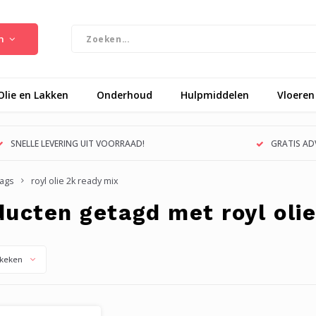
n
Olie en Lakken
Onderhoud
Hulpmiddelen
Vloeren
SNELLE LEVERING UIT VOORRAAD!
GRATIS ADV
ags
royl olie 2k ready mix
ducten getagd met royl olie
keken