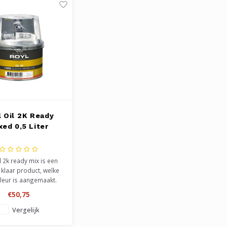
l Oil 2K Ready
xed 0,5 Liter
l 2k ready mix is een
 klaar product, welke
kleur is aangemaakt.
 voor het behandelen
€50,75
ubels, of een klein
pervlakte. Voldoende
Vergelijk
geveer 15 m2. Wordt