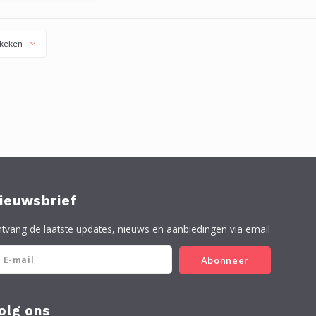
erd met een harder
oor een sneller
droogproces.
keken
ieuwsbrief
tvang de laatste updates, nieuws en aanbiedingen via email
Abonneer
olg ons