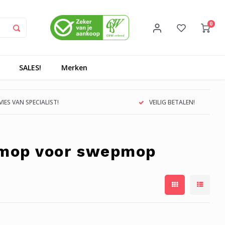
0
SALES!
Merken
IES VAN SPECIALIST!
VEILIG BETALEN!
emop voor swepmop