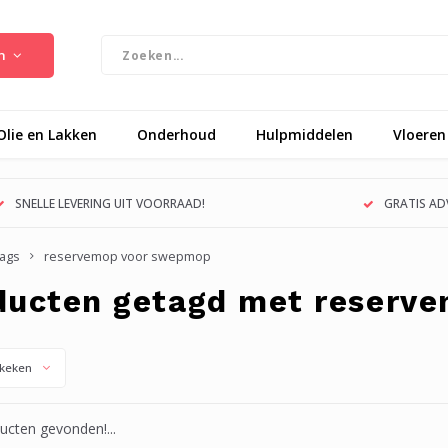
n
Olie en Lakken
Onderhoud
Hulpmiddelen
Vloeren
SNELLE LEVERING UIT VOORRAAD!
GRATIS ADV
ags
reservemop voor swepmop
ducten getagd met reserv
keken
cten gevonden!...