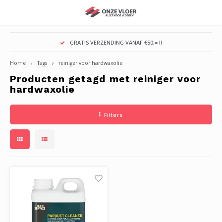
Hoofdmenu / schuren en behandelen
Hoofdmenu / hulpmiddelen
Hoofdmenu / olie en lakken
Hoofdmenu / vloer leggen
Hoofdmenu / onderhoud
Hoofdmenu / vloeren
GRATIS VERZENDING VANAF €50,= !!
Schuren en Behandelen
Olie en Lakken
Hulpmiddelen
Vloer Leggen
Onderhoud
Vloeren
Home
Tags
reiniger voor hardwaxolie
Producten getagd met reiniger voor
Ondervloeren
Schuurmaterialen
Voorkleuren/Voorbehandelen
Soort Vloer
Vloer Leggen
Laminaat
Onder
Reini
Voors
Repar
Blue 
Rozet
Houte
Vloer
Schu
Voege
Houte
Voork
Blue 
Reini
1-Com
1-Com
Grond
Vloei
Aquam
Osmo
Reini
Logen
Boen
Lamin
Lamin
Onder
Viltgl
Kneed
Blue 
Oliefr
Hygr
Reini
Boen
Egali
Boenp
Vloer
Viltgl
Hand
Floor
Hand
Douw
hardwaxolie
Dekvloer/Egaliseren
Repareren/Opstoppen
Olie
Reinigers
Vloer Afwerken
PVC Vloeren
Onder
Voors
Lijm 
Repar
Bona
Kitte
Lamin
Boen
Schuu
Kneed
Houte
Hardw
Bona
Houtl
2-Com
2-Com
1-Com
Vaste
Blue 
Rigos
Voork
Olie
Boenp
Olie
Olie
Inten
Viltm
Hard
Boen
Osmo
Lucht
Algve
Boenp
Afsta
Rolle
Hulpm
Viltm
Geho
Floor
Elekr
Filters
Lijmen/Kitten
Wat Wilt U Schuren?
Hardwaxolie
Onderhoudsmiddelen
Reinigen en Onderhouden
Houten Vloeren
Gelui
Voch
Naden
Repar
Color
Verli
Kunst
Egali
Schuu
Kitte
Vloer
Olie
Ciran
Deco
Onbeh
Onbeh
2-Com
Waxre
Bona
Royl
Olie 
Hardw
Aanbr
Hardw
Hardw
zeep
Wiels
Repar
Bona
Rigos
Lucht
Houto
Vloer
Lijmk
Hulpm
Hulpm
Wiels
Knieb
Alle 
Boen
Reparatie
Behandelen
Lakken
Vloerbescherming
Vloerbescherming
Gietvloer
Vloer
Egali
Lijm 
Repar
Kerak
Deurs
Gietv
Vloer
Boen
Repar
V-Gro
Lakke
Floor
Overl
Overl
Teste
Onbeh
Geree
Ciran
Rubio
Verf
Buite
Aanbr
Gelak
Lak
Polis
Overi
Repar
Bone
Royl
Lucht
Olie/
Rolle
Vloer
Hulpm
Hulpm
Overi
Overi
Hulpm
Merken
Merken
Boenwas
Reparatie
Persoonlijke Bescherming
Onder
Egali
Mont
Kitte
Souda
Flexib
Tapij
Boen
Pad R
Hard
Lijm/
Overl
Kerak
Teste
Buite
Geree
Geree
Floor
Skylt
Kleur
Aanbr
Boen
Boen
Was
Afde
Kitte
Ciran
Rubio
Venti
Kleur
Voor 
Houte
Boen
Hulpm
Afde
Afwerking Vloer
Merken A - M
Merken A - M
Boenmachines
Onder
Repar
Kitte
Voege
Stauf
Kurk
Vloer
V-gro
Repar
Anhyd
Boen
Lecol
Geree
Werkb
Overl
Lecol
Step
Teste
Aanb
PVC
PVC
Refre
parke
Holle
Dr. S
Skylt
Hulpm
Geree
Voor 
PVC v
Hulpm
Parke