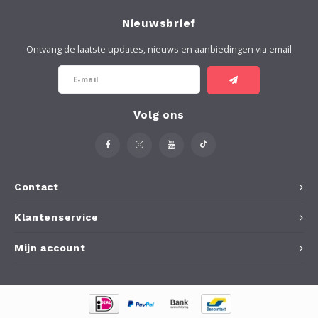
Soort Vloer
Merken N - Z
Merken N - Z
Gereedschappen
Onder
Droog
Voege
Holle
Thom
Perso
Invisi
Loba
Teste
Loba
Woca
Geree
Aanbr
Tegel
Tegel
Vlekk
Burea
Floor
Step
Voor 
Plint
Buite
Burea
Nieuwsbrief
Gereedschap/Hulpmiddelen
Buitenproducten
Klimaatbeheersing
Onder
Geree
Geree
Geree
Wako
Zeep
Rubio
Geree
Buite
Buite
Buite
Anti S
Kerak
Woca
Voor 
Buite
Anti S
Ontvang de laatste updates, nieuws en aanbiedingen via email
Testers
Buiten
Geree
Buite
Osmo
Geree
Lecol
Voor 
Gereedschap/Hulpmiddelen
Gereedschap/Hulpmiddelen
Werkb
Rigos
Loba
Voor 
Volg ons
Geree
Royl
Skylt
Contact
Klantenservice
Step
Mijn account
Woca