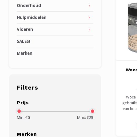
Onderhoud
Hulpmiddelen
Vloeren
SALES!
Merken
Woca
Filters
Woca 
Prijs
gebruik
van hou
snijpla
Min: €
0
Max: €
25
en tafel
food ke
veilig 
Merken