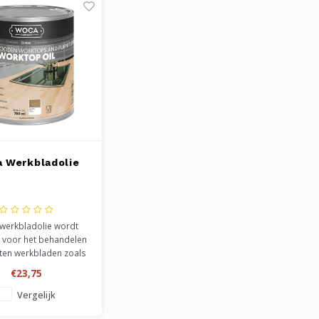
 Werkbladolie
werkbladolie wordt
t voor het behandelen
ten werkbladen zoals
nken, aanrechtbladen
€23,75
s. Heeft het safe voor
nmerk, waardoor het
Vergelijk
te gebruiken is. Geeft