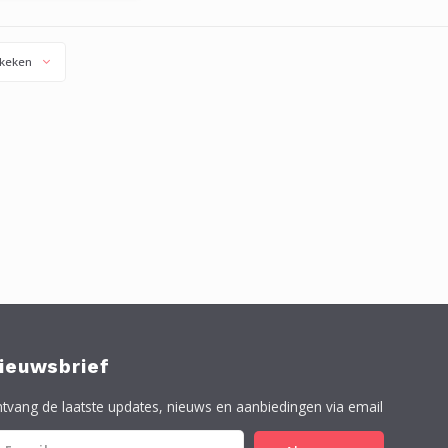
 hout een goede
rming tegen vuil en
vocht.
keken
ieuwsbrief
tvang de laatste updates, nieuws en aanbiedingen via email