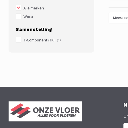
het
besche
Alle merken
Woca
Meest be
Samenstelling
1-Component (1K)
(1)
N
On