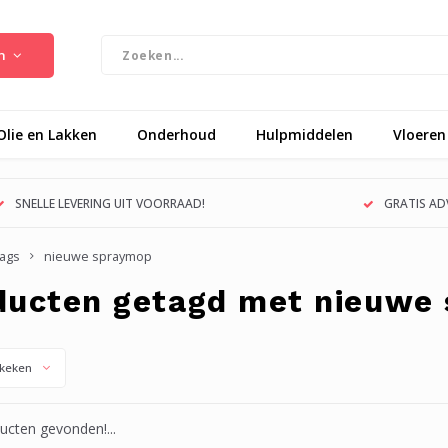
n
Olie en Lakken
Onderhoud
Hulpmiddelen
Vloeren
SNELLE LEVERING UIT VOORRAAD!
GRATIS ADV
ags
nieuwe spraymop
ducten getagd met nieuwe
keken
cten gevonden!...