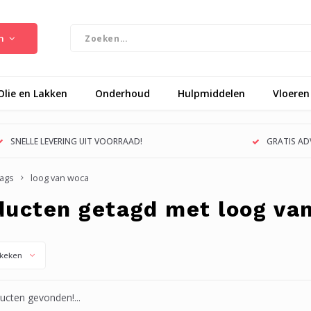
n
Olie en Lakken
Onderhoud
Hulpmiddelen
Vloeren
SNELLE LEVERING UIT VOORRAAD!
GRATIS ADV
ags
loog van woca
ducten getagd met loog va
keken
cten gevonden!...