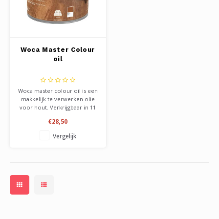
Woca Master Colour
oil
Woca master colour oil is een
makkelijk te verwerken olie
voor hout. Verkrijgbaar in 11
verschillende kleuren.
€28,50
Aanbrengen in 2 lagen. Bied
een mooie matte
Vergelijk
beschermlaag aan u hout.
Uitermate geschikt voor doe-
het-zelf. Te combineren met
logen of beitsen.