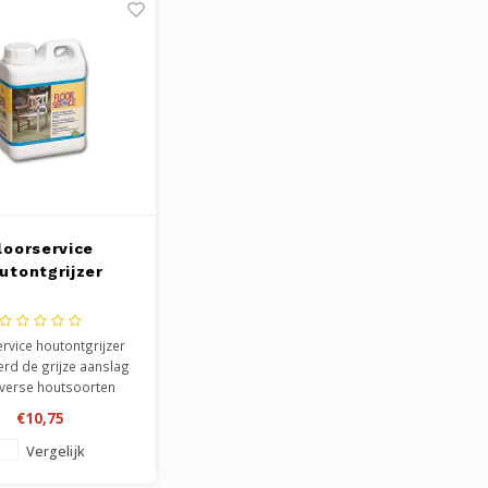
loorservice
utontgrijzer
rvice houtontgrijzer
erd de grijze aanslag
verse houtsoorten
n, zoals meubels en
€10,75
en. Geeft de originele
er terug aan het hout.
Vergelijk
el nabehandelen met