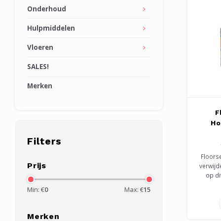
Onderhoud
Hulpmiddelen
Vloeren
SALES!
Merken
F
Ho
Filters
Floorse
Prijs
verwijd
op di
buite
Min: €
0
Max: €
15
terrass
kleur we
Eventue
Merken