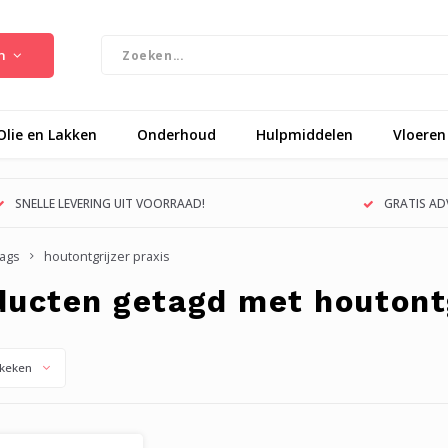
n
Olie en Lakken
Onderhoud
Hulpmiddelen
Vloeren
SNELLE LEVERING UIT VOORRAAD!
GRATIS ADV
ags
houtontgrijzer praxis
ducten getagd met houtontg
keken