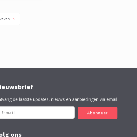
ervice terrasolie of
vice teak en tuinolie.
keken
ieuwsbrief
tvang de laatste updates, nieuws en aanbiedingen via email
Abonneer
olg ons