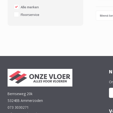
Floors
floorser
Alle merken
Floorservice
Meest be
N
On
Bernseweg 20k
5324EB Ammerzoden
073 3030271
V