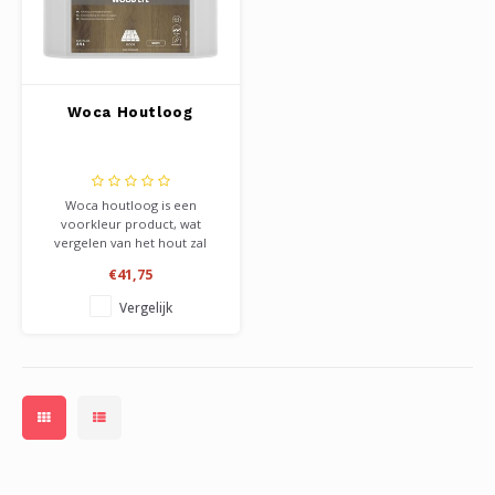
Woca Houtloog
Woca houtloog is een
voorkleur product, wat
vergelen van het hout zal
tegengaan. Verkrijgbaar in wit
€41,75
en grijs. Het verbleekt het
hout, met een witte of grijze
Vergelijk
waas. De loog bied geen
bescherming, en moet altijd
worden nabehandeld met een
olie of zeep.