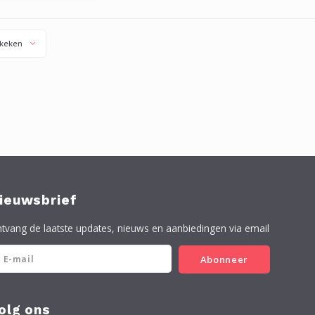
keken
ieuwsbrief
tvang de laatste updates, nieuws en aanbiedingen via email
Abonneer
olg ons