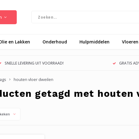
n
Olie en Lakken
Onderhoud
Hulpmiddelen
Vloeren
SNELLE LEVERING UIT VOORRAAD!
GRATIS ADV
ags
houten vloer dweilen
ducten getagd met houten 
keken