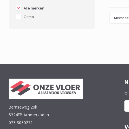
Alle merken
Osmo
Meest be
N
On
Bernseweg 20k
5324EB Ammerzoden
073 3030271
V