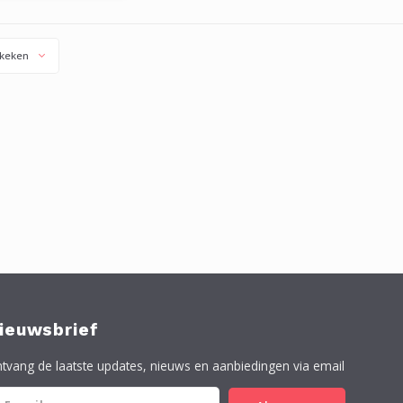
 voor het milieu, en
elangrijk, Een super
kwaliteit.
keken
ieuwsbrief
tvang de laatste updates, nieuws en aanbiedingen via email