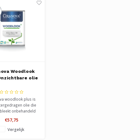
nova Woodlook
Onzichtbare olie
va woodlook plus is
tergedragen olie die
bleekt onbehandeld
reëert. Één van de drie
€57,75
en uit de plus serie.
elijk verwerkbaar
Vergelijk
ct, en zeer bewuste