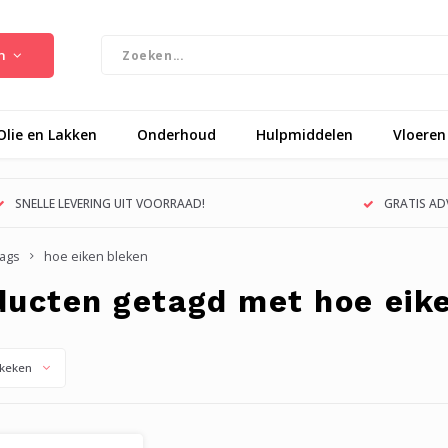
n
Olie en Lakken
Onderhoud
Hulpmiddelen
Vloeren
SNELLE LEVERING UIT VOORRAAD!
GRATIS ADV
ags
hoe eiken bleken
ducten getagd met hoe eik
keken