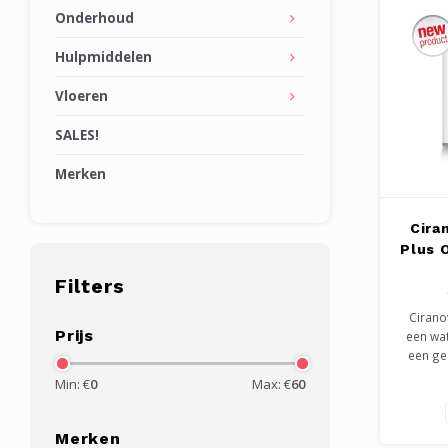
Onderhoud
Hulpmiddelen
Vloeren
SALES!
Merken
Cira
Plus 
Filters
Cirano
Prijs
een wa
een ge
effect c
Min: €
0
Max: €
60
variant
Makk
produ
Merken