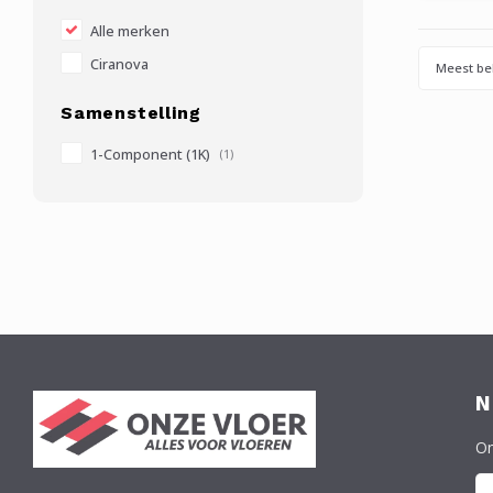
keuze
zeker b
Alle merken
Ciranova
Meest be
Samenstelling
1-Component (1K)
(1)
N
On