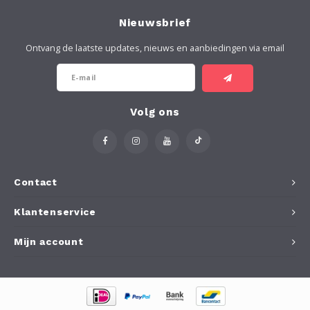
Soort Vloer
Merken N - Z
Merken N - Z
Gereedschappen
Onder
Droog
Voege
Holle
Thom
Perso
Invisi
Loba
Teste
Loba
Woca
Geree
Aanbr
Tegel
Tegel
Vlekk
Burea
Floor
Step
Voor 
Plint
Buite
Burea
Nieuwsbrief
Gereedschap/Hulpmiddelen
Buitenproducten
Klimaatbeheersing
Onder
Geree
Geree
Geree
Wako
Zeep
Rubio
Geree
Buite
Buite
Buite
Anti S
Kerak
Woca
Voor 
Buite
Anti S
Ontvang de laatste updates, nieuws en aanbiedingen via email
Testers
Buiten
Geree
Buite
Osmo
Geree
Lecol
Voor 
Gereedschap/Hulpmiddelen
Gereedschap/Hulpmiddelen
Werkb
Rigos
Loba
Voor 
Volg ons
Geree
Royl
Skylt
Contact
Klantenservice
Step
Mijn account
Woca