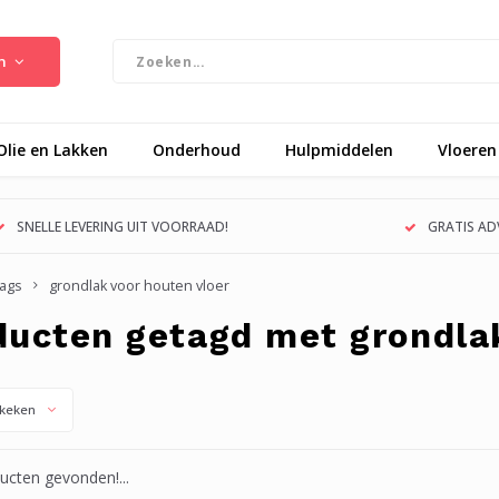
n
Olie en Lakken
Onderhoud
Hulpmiddelen
Vloeren
SNELLE LEVERING UIT VOORRAAD!
GRATIS ADV
ags
grondlak voor houten vloer
ducten getagd met grondlak
keken
cten gevonden!...