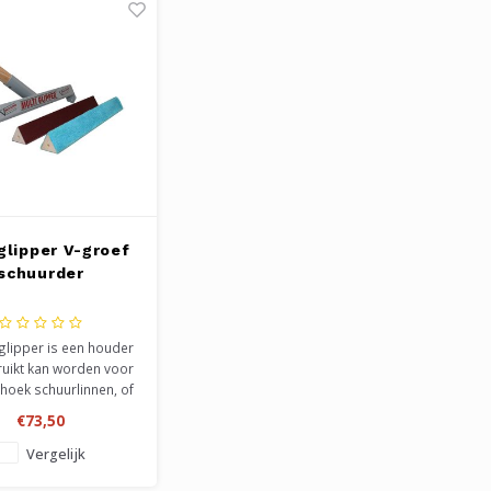
glipper V-groef
schuurder
glipper is een houder
ruikt kan worden voor
hoek schuurlinnen, of
ek in te klemmen bij
€73,50
ewerken van een v-
LET OP, u koopt enkel
Vergelijk
uder zonder steel,