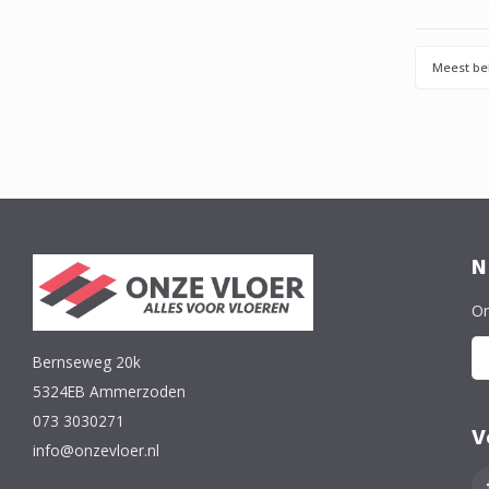
schuurl
Meest be
N
On
Bernseweg 20k
5324EB Ammerzoden
073 3030271
V
info@onzevloer.nl