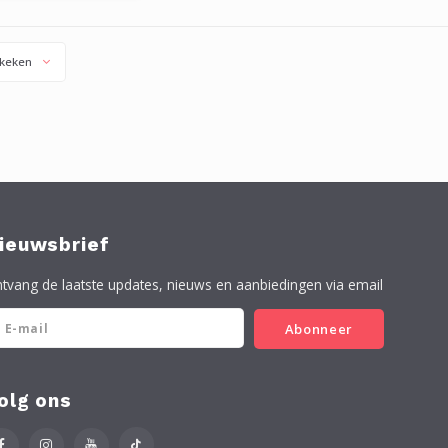
innen, of vezeldoek.
keken
ieuwsbrief
tvang de laatste updates, nieuws en aanbiedingen via email
Abonneer
olg ons