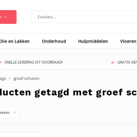
n
Olie en Lakken
Onderhoud
Hulpmiddelen
Vloeren
SNELLE LEVERING UIT VOORRAAD!
GRATIS ADV
ags
groef schuren
ducten getagd met groef s
keken