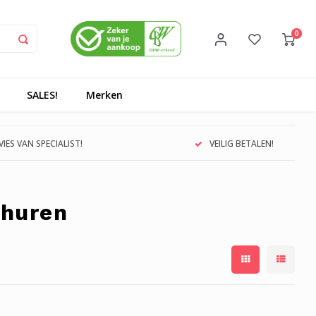
0
SALES!
Merken
IES VAN SPECIALIST!
VEILIG BETALEN!
churen