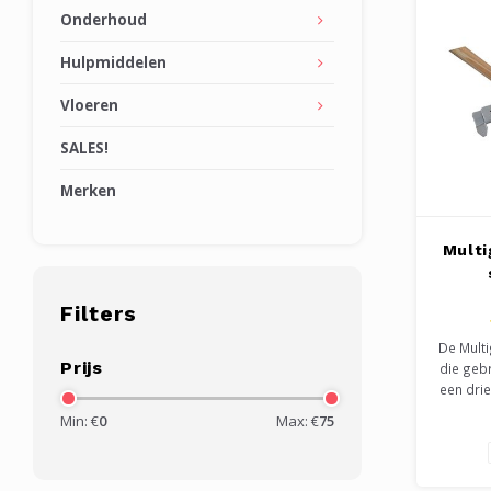
Onderhoud
Hulpmiddelen
Vloeren
SALES!
Merken
Multi
Filters
De Multi
Prijs
die geb
een drie
vezeldo
Min: €
0
Max: €
75
het b
groef. 
de ho