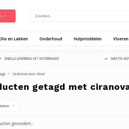
n
Olie en Lakken
Onderhoud
Hulpmiddelen
Vloeren
SNELLE LEVERING UIT VOORRAAD!
GRATIS ADV
ags
ciranova voor vloer
ducten getagd met ciranova
keken
cten gevonden!...