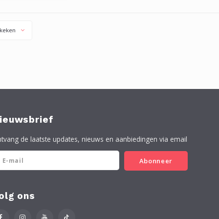
er. Zowel dikke als
 pads verkrijgbaar.
verbaar als handpad.
keken
ieuwsbrief
tvang de laatste updates, nieuws en aanbiedingen via email
Abonneer
olg ons