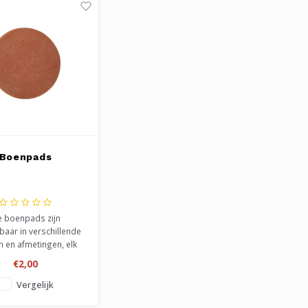
Boenpads
 boenpads zijn
gbaar in verschillende
n en afmetingen, elk
un eigen functie. Te
€2,00
bruiken voor het
robben, reinigen,
Vergelijk
ouden of voeden van