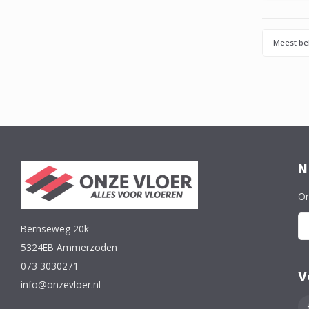
u vlo
dunne
Ook le
Meest be
N
On
Bernseweg 20k
5324EB Ammerzoden
073 3030271
V
info@onzevloer.nl