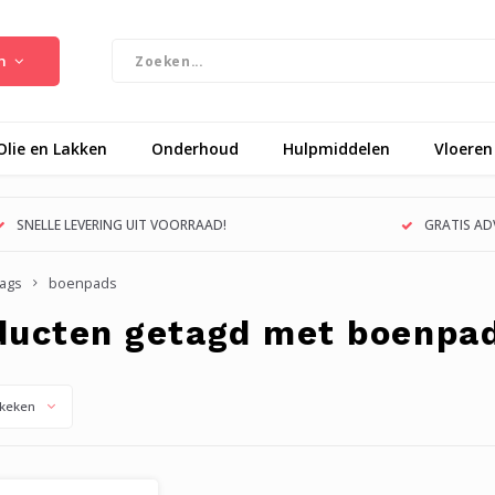
n
Olie en Lakken
Onderhoud
Hulpmiddelen
Vloeren
SNELLE LEVERING UIT VOORRAAD!
GRATIS ADV
ags
boenpads
ducten getagd met boenpa
keken