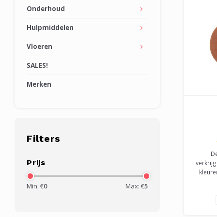
Onderhoud
Hulpmiddelen
Vloeren
SALES!
Merken
Filters
De
Prijs
verkrij
kleure
voor h
Min: €
0
Max: €
5
ge
sch
onderh