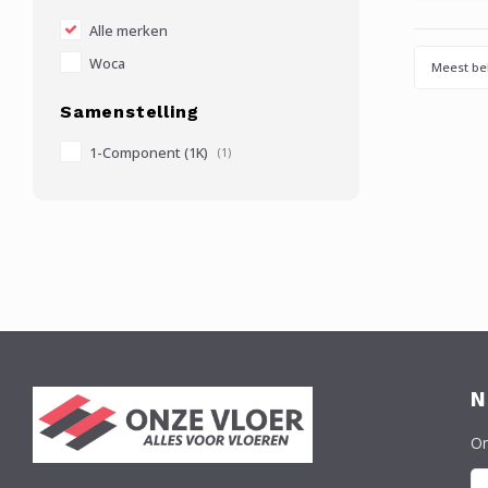
besch
Alle merken
Woca
Meest be
Samenstelling
1-Component (1K)
(1)
N
On