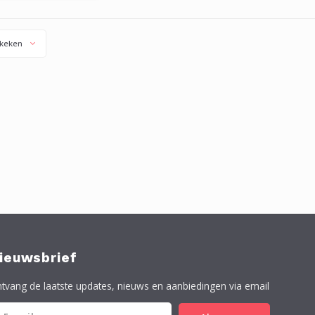
ermend product als
olie of zeep.
keken
ieuwsbrief
tvang de laatste updates, nieuws en aanbiedingen via email