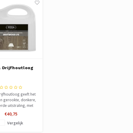
 Drijfhoutloog
ijfhoutloog geeft het
en gerookte, donkere,
rde uitstraling, met
rijze of witte waas.
€40,75
 met looizuren die in
nhout zitten. Altijd
Vergelijk
handelen met een