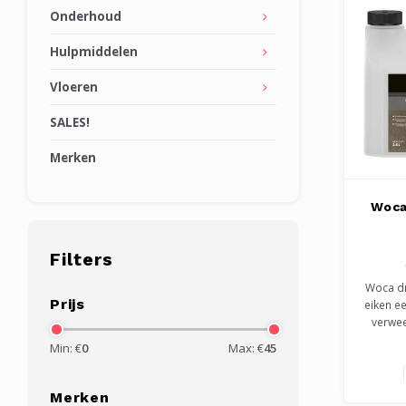
Onderhoud
Hulpmiddelen
Vloeren
SALES!
Merken
Woca
Filters
Woca dr
Prijs
eiken e
verwee
een g
Min: €
0
Max: €
45
Reageert
eike
nabe
Merken