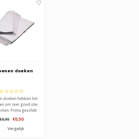
oenen doeken
n doeken hebben het
n om zeer goed olie
emen. Prima geschikt
et behandelen van u
€0,50
€0,95
f hout, maar uiteraard
ma geschikt voor het
Vergelijk
elen aan u motor of