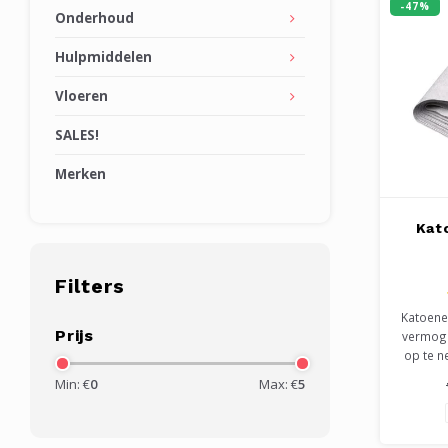
-47%
Onderhoud
Hulpmiddelen
Vloeren
SALES!
Merken
Kat
Filters
Katoene
Prijs
vermoge
op te n
voor h
Min: €
0
Max: €
5
vloer o
ook pri
sleut