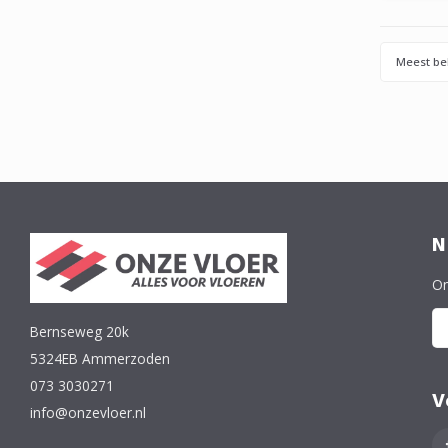
Meest be
N
On
Bernseweg 20k
5324EB Ammerzoden
073 3030271
V
info@onzevloer.nl