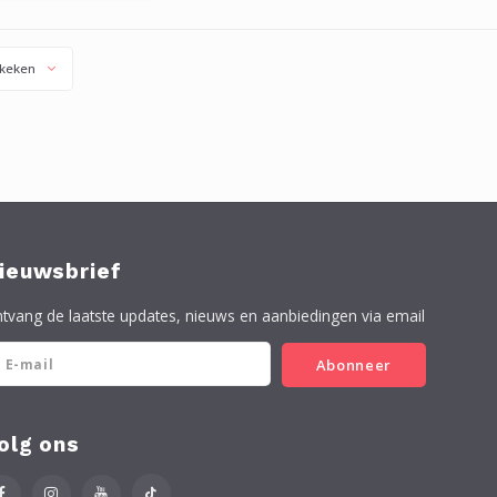
dergelijke.
keken
ieuwsbrief
tvang de laatste updates, nieuws en aanbiedingen via email
Abonneer
olg ons