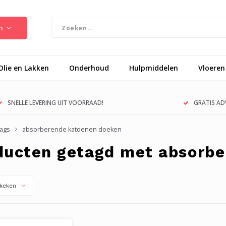
n
Olie en Lakken
Onderhoud
Hulpmiddelen
Vloeren
SNELLE LEVERING UIT VOORRAAD!
GRATIS ADV
ags
absorberende katoenen doeken
ducten getagd met absorb
keken