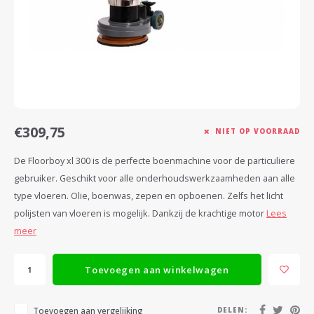
Soort Vloer
Merken N - Z
Merken N - Z
Gereedschappen
Onder
Droog
Voege
Holle
Thom
Perso
Invisi
Loba
Teste
Loba
Woca
Geree
Aanbr
Tegel
Tegel
Vlekk
Burea
Floor
Step
Voor 
Plint
Buite
Burea
Gereedschap/Hulpmiddelen
Buitenproducten
Klimaatbeheersing
Onder
Geree
Geree
Geree
Wako
Zeep
Rubio
Geree
Buite
Buite
Buite
Anti S
Kerak
Woca
Voor 
Buite
Anti S
Testers
Buiten
Geree
Buite
Osmo
Geree
Lecol
Voor 
Gereedschap/Hulpmiddelen
Gereedschap/Hulpmiddelen
Werkb
Rigos
Loba
Voor 
€309,75
NIET OP VOORRAAD
Geree
Royl
De Floorboy xl 300 is de perfecte boenmachine voor de particuliere
gebruiker. Geschikt voor alle onderhoudswerkzaamheden aan alle
Skylt
type vloeren. Olie, boenwas, zepen en opboenen. Zelfs het licht
polijsten van vloeren is mogelijk. Dankzij de krachtige motor
Lees
Step
meer
Woca
Toevoegen aan winkelwagen
Toevoegen aan vergelijking
DELEN: